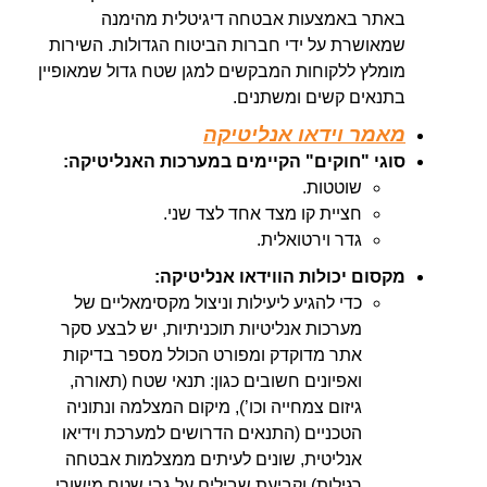
באתר באמצעות אבטחה דיגיטלית מהימנה
שמאושרת על ידי חברות הביטוח הגדולות. השירות
מומלץ ללקוחות המבקשים למגן שטח גדול שמאופיין
בתנאים קשים ומשתנים.
מאמר וידאו אנליטיקה
סוגי "חוקים" הקיימים במערכות האנליטיקה:
שוטטות.
חציית קו מצד אחד לצד שני.
גדר וירטואלית.
מקסום יכולות הווידאו אנליטיקה:
כדי להגיע ליעילות וניצול מקסימאליים של
מערכות אנליטיות תוכניתיות, יש לבצע סקר
אתר מדוקדק ומפורט הכולל מספר בדיקות
ואפיונים חשובים כגון: תנאי שטח (תאורה,
גיזום צמחייה וכו’), מיקום המצלמה ונתוניה
הטכניים (התנאים הדרושים למערכת וידיאו
אנליטית, שונים לעיתים ממצלמות אבטחה
רגילות) וקביעת שבילים על גבי שטח מישורי